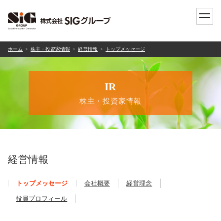
toggle
naviga
ホーム
株主・投資家情報
経営情報
トップメッセージ
IR
株主・投資家情報
経営情報
トップメッセージ
会社概要
経営理念
役員プロフィール