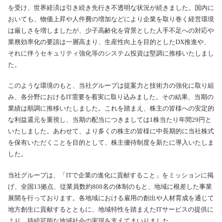
を受け、世界経済は引き続き先行き不透明な状況が続きました。国内に
おいても、物価上昇や人件費の増加などにより企業を取り巻く経営環境
は厳しさを増しましたが、少子高齢化を背景とした人手不足への対応や
業務効率化の要請は一層高まり、生産性向上を目的としたDX推進や、
それに伴うセキュリティ強化等のシステム投資は堅調に推移いたしまし
た。
このような環境のもと、当社グループは提案力と技術力の強化に取り組
み、各分野におけるIT需要を着実に取り込みました。その結果、当期の
業績は順調に推移いたしました。これを踏まえ、株主の皆様への安定的
な利益還元を重視し、当期の配当につきましては1株当たり年間29円と
いたしました。あわせて、より多くの株主の皆様に中長期的に当社株式
を保有いただくことを目的として、株主優待制度を新たに導入いたしま
した。
当社グループは、「ITで企業の進化に貢献すること」をミッションに掲
げ、全国13拠点、従業員数約808名の体制のもと、地域に根差した事業
展開を行っております。各地域における雇用の創出や人材育成を通じて
地方創生に貢献するとともに、地域特性を踏まえたITサービスの提供に
より、持続可能な地域社会の実現を支えてまいりました。