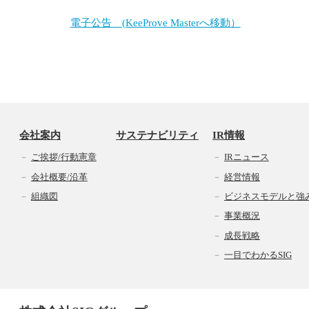
電子公告 (KeeProve Masterへ移動）
会社案内
サステナビリティ
IR情報
ご挨拶/行動憲章
IRニュース
会社概要/沿革
経営情報
組織図
ビジネスモデルと強
事業概況
成長戦略
一目でわかるSIG