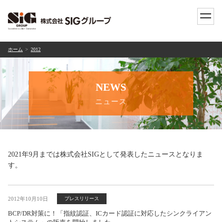
toggle
naviga
ホーム
2012
NEWS
ニュース
2021年9月までは株式会社SIGとして発表したニュースとなりま
す。
2012年10月10日
プレスリリース
BCP/DR対策に！「指紋認証、ICカード認証に対応したシンクライアン