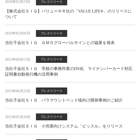
2026年03月23日
プレスリリース
【株式会社ＳＩＧ】バリューＨＲ社の「VALUE LIFE®」のリリースに
ついて
2024年02月05日
プレスリリース
当社子会社ＳＩＧ ＧＭＯグローバルサインとの協業を発表
2023年09月15日
プレスリリース
当社子会社ＳＩＧ 学校の事務作業のDX化 マイナンバーカード対応
証明書自動発行機の活用事例
2023年06月23日
プレスリリース
当社子会社ＳＩＧ パラマウントベッド様向け開発事例のご紹介
2023年05月29日
プレスリリース
当社子会社ＳＩＧ 小売業向けシステム「ピッスル」をリリース