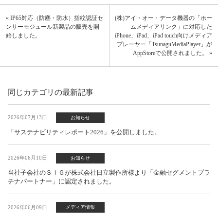
« IP65対応（防塵・防水）指紋認証セ
(株)アイ・オー・データ機器の「ホー
ンサーモジュール新製品の販売を開
ムメディアリンク」に対応した
始しました。
iPhone、iPad、iPad touch向けメディア
プレーヤー「TsunaguMediaPlayer」が
AppStoreで公開されました。 »
同じカテゴリの最新記事
2026年07月13日
お知らせ
「サステナビリティレポート2026」を公開しました。
2026年06月10日
お知らせ
当社子会社のＳＩＧが株式会社日立製作所様より「金融セグメントプラ
チナパートナー」に認定されました。
2026年06月09日
メディア情報