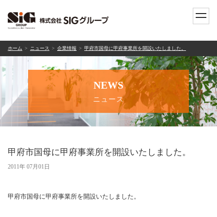
toggle
naviga
ホーム
ニュース
企業情報
甲府市国母に甲府事業所を開設いたしました。
NEWS
ニュース
甲府市国母に甲府事業所を開設いたしました。
2011年 07月01日
甲府市国母に甲府事業所を開設いたしました。